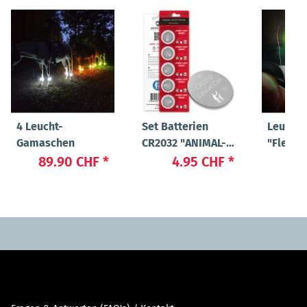
4 Leucht-
Set Batterien
Leucht
Gamaschen
CR2032 "ANIMAL-
"Flex"
LIGHT POWER"
89.90 CHF
*
4.95 CHF
*
23