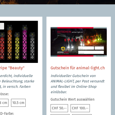
ripe "Beauty"
Gutschein für animal-light.ch
rdicht, individuelle
Individueller Gutschein von
 Beleuchtung, starke
ANIMAL-LIGHT, per Post versandt
, in versch. Farben
und flexibel im Online-Shop
einlösbar.
rösse:
Gutschein Wert auswählen
m
18 cm
10.5 cm
8 cm
10.5 cm
CHF 50.--
CHF 100.--
CHF 50.--
CHF 100.--
ED-Farbe: