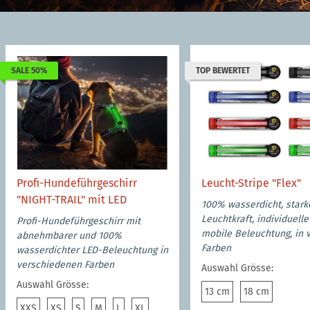
SALE 50%
TOP BEWERTET
Profi-Hundeführgeschirr
Leucht-Stripe "Flex"
"NIGHT-TRAIL" mit LED
100% wasserdicht, stark
Leuchtkraft, individuell
Profi-Hundeführgeschirr mit
mobile Beleuchtung, in v
abnehmbarer und 100%
Farben
wasserdichter LED-Beleuchtung in
verschiedenen Farben
Auswahl Grösse:
Auswahl Grösse:
13 cm
18 cm
13 cm
18 cm
XXS
XS
S
M
L
XL
XXS
XS
S
M
L
XL