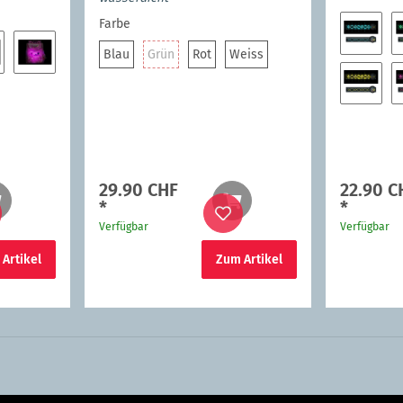
Farbe
Blau
Grün
Rot
Weiss
Blau
Grün
Rot
Weiss
Blau
t
Pink
Gelb
29.90 CHF
22.90 C
*
*
Verfügbar
Verfügbar
Artikel
Zum Artikel