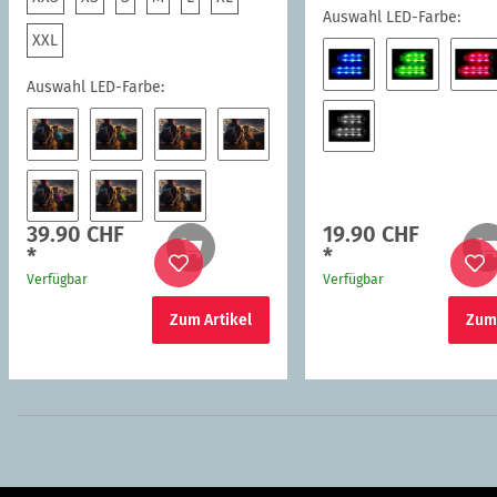
Auswahl LED-Farbe:
XXL
XXL
Auswahl LED-Farbe:
Blau
Grün
Ro
Weiss
LED-"Beauty" Blau
LED-"Beauty" Grün
LED-"Beauty" Rot
LED-"Beauty" Orange
39.90 CHF
19.90 CHF
LED-"Beauty" Pink
LED-"Beauty" Gelb
LED-"Beauty" Weiss
*
*
Verfügbar
Verfügbar
Zum Artikel
Zum 