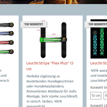
TOP BEWERTET
TOP BEWERTET
Leucht-Stripe "Flex Plus" 13
Leucht-St
cm
e
100% wasse
e und
und mobile
Perfekte Ergänzung zu
ersch.
Leuchtkraft
bestehenden Hundegeschirren
oder Hundehalsbändern,
Auswahl G
fixmontiertes Klettband für indiv.
13 c
13 cm
1
Montage, Sehr starke Leuchtkraft,
in versch. Farben, 100%
Auswahl L
wasserdicht