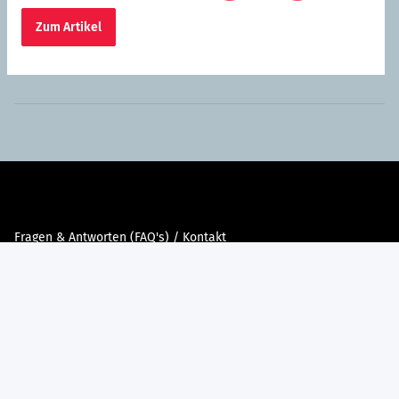
Zum Artikel
Fragen & Antworten (FAQ's) / Kontakt
Newsletter abonnieren
Versandkostenermittlung
AGB's für die Schweiz
Datenschutzerklärung