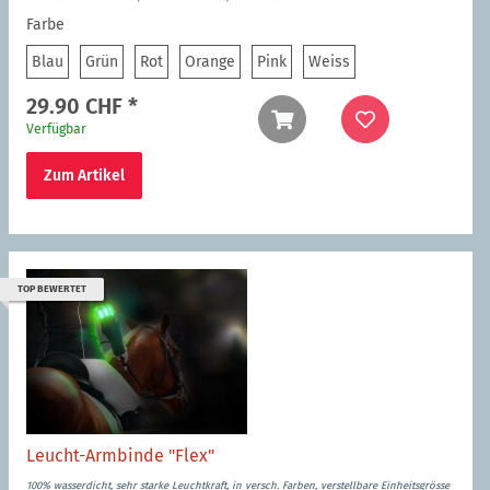
Farbe
Blau
Grün
Rot
Orange
Pink
Weiss
Blau
Grün
Rot
Orange
Pink
Weiss
29.90 CHF
*
Verfügbar
Zum Artikel
TOP BEWERTET
Leucht-Armbinde "Flex"
100% wasserdicht, sehr starke Leuchtkraft, in versch. Farben, verstellbare Einheitsgrösse