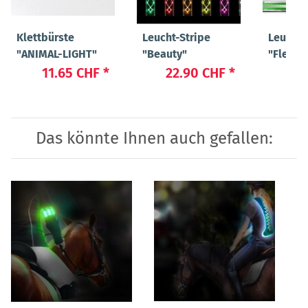
Klettbürste
Leucht-Stripe
Leucht-
"ANIMAL-LIGHT"
"Beauty"
"Flex"
11.65 CHF
*
22.90 CHF
*
19
Das könnte Ihnen auch gefallen: