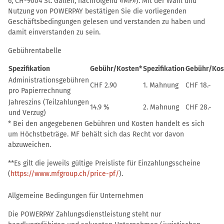
6, CH-9004 St. Gallen, nachfolgend «MF»). Mit der Wahl und
Nutzung von POWERPAY bestätigen Sie die vorliegenden
Geschäftsbedingungen gelesen und verstanden zu haben und
damit einverstanden zu sein.
Gebührentabelle
Spezifikation
Gebühr/Kosten*
Spezifikation
Gebühr/Kos
Administrationsgebühren
CHF 2.90
1. Mahnung
CHF 18.-
pro Papierrechnung
Jahreszins (Teilzahlungen
14.9 %
2. Mahnung
CHF 28.-
und Verzug)
* Bei den angegebenen Gebühren und Kosten handelt es sich
um Höchstbeträge. MF behält sich das Recht vor davon
abzuweichen.
**Es gilt die jeweils gültige Preisliste für Einzahlungsscheine
(
https://www.mfgroup.ch/price-pf/
).
Allgemeine Bedingungen für Unternehmen
Die POWERPAY Zahlungsdienstleistung steht nur