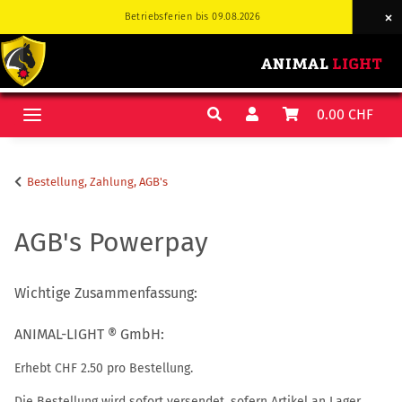
Betriebsferien bis 09.08.2026
Betriebsferien bis 09.08.2026
0.00 CHF
Bestellung, Zahlung, AGB's
AGB's Powerpay
Wichtige Zusammenfassung:
ANIMAL-LIGHT ® GmbH:
Erhebt CHF 2.50 pro Bestellung.
Die Bestellung wird sofort versendet, sofern Artikel an Lager.