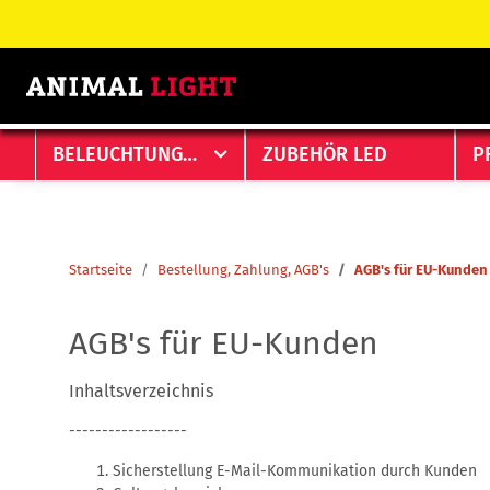
Antworten
Antworten
BELEUCHTUNGEN
ZUBEHÖR LED
P
Startseite
Bestellung, Zahlung, AGB's
AGB's für EU-Kunden
AGB's für EU-Kunden
Inhaltsverzeichnis
------------------
Sicherstellung E-Mail-Kommunikation durch Kunden