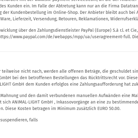
 Kunden ein. Im Falle der Abtretung kann nur an die Firma Datatrans
 der Kundenbestellung im Online-Shop. Der Anbieter bleibt auch bei 
 Ware, Lieferzeit, Versendung, Retouren, Reklamationen, Widerrufserk
icklung über den Zahlungsdienstleister PayPal (Europe) S.à r.l. et Cie
https://www.paypal.com/de/webapps/mpp/ua/useragreement-full. Dies 
ilweise nicht nach, werden alle offenen Beträge, die geschuldet sind
mbH bei den betroffenen Bestellungen das Rücktrittsrecht vor. Diese
-LIGHT GmbH dem Kunden erfolglos eine Zahlungsaufforderung hat z
. Mahnung und den damit verbundenen manuellen Aufwänden eine Mah
t sich ANIMAL-LIGHT GmbH , Inkassovorgänge an eine zu bestimmende I
en. Diese Kosten betragen im Minimum zusätzlich EURO 50.00.
suspendieren, falls