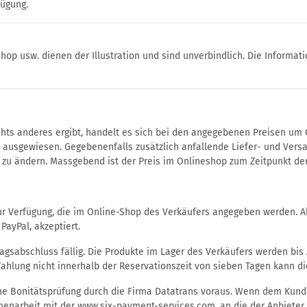
fügung.
hop usw. dienen der Illustration und sind unverbindlich. Die Informa
hts anderes ergibt, handelt es sich bei den angegebenen Preisen um G
ausgewiesen. Gegebenenfalls zusätzlich anfallende Liefer- und Vers
it zu ändern. Massgebend ist der Preis im Onlineshop zum Zeitpunkt der
 Verfügung, die im Online-Shop des Verkäufers angegeben werden. Al
PayPal, akzeptiert.
tragsabschluss fällig. Die Produkte im Lager des Verkäufers werden bis
Zahlung nicht innerhalb der Reservationszeit von sieben Tagen kann d
che Bonitätsprüfung durch die Firma Datatrans voraus. Wenn dem Kund
menarbeit mit der www.six-payment-services.com, an die der Anbieter 