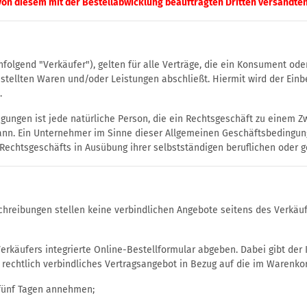
 von diesem mit der Bestellabwicklung beauftragten Dritten versandten
lgend "Verkäufer"), gelten für alle Verträge, die ein Konsument od
estellten Waren und/oder Leistungen abschließt. Hiermit wird der Ei
.
ngen ist jede natürliche Person, die ein Rechtsgeschäft zu einem Zw
ann. Ein Unternehmer im Sinne dieser Allgemeinen Geschäftsbedingunge
Rechtsgeschäfts in Ausübung ihrer selbstständigen beruflichen oder g
hreibungen stellen keine verbindlichen Angebote seitens des Verkäuf
rkäufers integrierte Online-Bestellformular abgeben. Dabei gibt der
 rechtlich verbindliches Vertragsangebot in Bezug auf die im Warenk
 fünf Tagen annehmen;