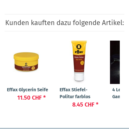
Kunden kauften dazu folgende Artikel:
Effax Glycerin Seife
Effax Stiefel-
4 Leuch
Politur farblos
Gamasc
11.50 CHF
*
8.45 CHF
*
89