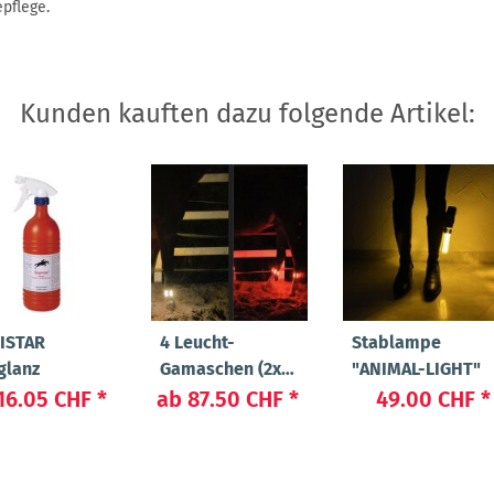
epflege.
Kunden kauften dazu folgende Artikel:
ISTAR
4 Leucht-
Stablampe
glanz
Gamaschen (2x
"ANIMAL-LIGHT"
Rot / 2x Weiss)
16.05 CHF
*
ab
87.50 CHF
*
49.00 CHF
*