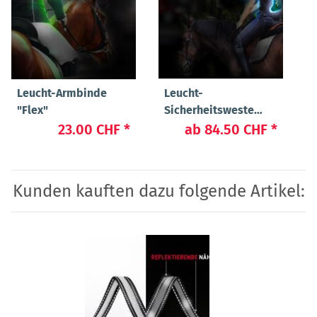
Leucht-Armbinde
Leucht-
"Flex"
Sicherheitsweste
"Flex"
23.00 CHF
*
ab
84.50 CHF
*
Kunden kauften dazu folgende Artikel: