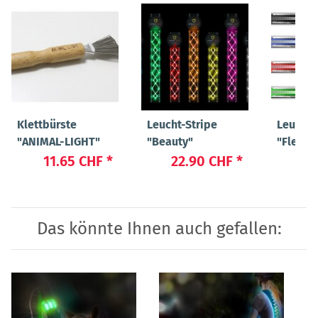
Klettbürste
Leucht-Stripe
Leucht-
"ANIMAL-LIGHT"
"Beauty"
"Flex"
11.65 CHF
*
22.90 CHF
*
19
Das könnte Ihnen auch gefallen: