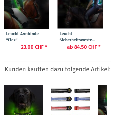
Leucht-Armbinde
Leucht-
"Flex"
Sicherheitsweste
"Flex"
23.00 CHF
*
ab
84.50 CHF
*
Kunden kauften dazu folgende Artikel: