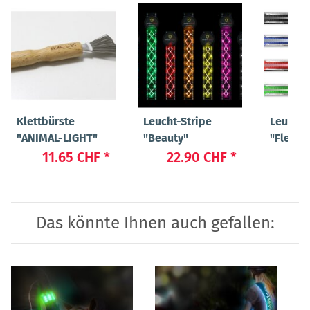
Klettbürste
Leucht-Stripe
Leucht-
"ANIMAL-LIGHT"
"Beauty"
"Flex"
11.65 CHF
*
22.90 CHF
*
19
Das könnte Ihnen auch gefallen: