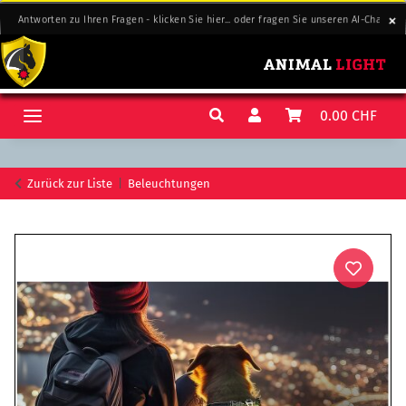
Antworten zu Ihren Fragen - klicken Sie hier... oder fragen Sie unseren AI-Chat-Sup
Antworten zu Ihren Fragen - klicken Sie hier... oder fragen Sie unseren AI-Chat-Sup
0.00 CHF
Zurück zur Liste
Beleuchtungen