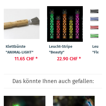
Klettbürste
Leucht-Stripe
Leucht-
"ANIMAL-LIGHT"
"Beauty"
"Flex"
11.65 CHF
*
22.90 CHF
*
19
Das könnte Ihnen auch gefallen: