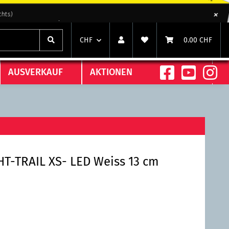
chts)
chts)
CHF
0.00 CHF
AUSVERKAUF
AKTIONEN
T-TRAIL XS- LED Weiss 13 cm