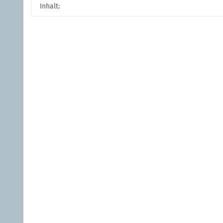
Produkteigenschaft
Wert
Inhalt: