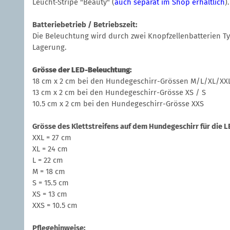
Leucht-Stripe "Beauty" (
auch separat im Shop erhältlich
).
Batteriebetrieb / Betriebszeit:
Die Beleuchtung wird durch zwei Knopfzellenbatterien T
Lagerung.
Grösse der LED-Beleuchtung:
18 cm x 2 cm bei den Hundegeschirr-Grössen M/L/XL/XX
13 cm x 2 cm bei den Hundegeschirr-Grösse XS / S
10.5 cm x 2 cm bei den Hundegeschirr-Grösse XXS
Grösse des Klettstreifens auf dem Hundegeschirr für die 
XXL = 27 cm
XL = 24 cm
L = 22 cm
M = 18 cm
S = 15.5 cm
XS = 13 cm
XXS = 10.5 cm
Pflegehinweise: