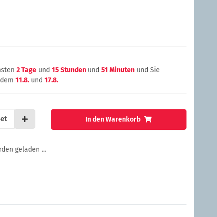
chsten
2 Tage
und
15 Stunden
und
51 Minuten
und Sie
n dem
11.8.
und
17.8.
et
In den Warenkorb
en geladen ...