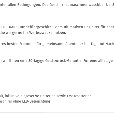
g unter allen Bedingungen. Das Geschirr ist maschinenwaschbar be
HT-TRAIL" Hundeführgeschirr – dem ultimativen Begleiter für span
die wir gerne für Werbezwecke nutzen.
 Ihres besten Freundes für gemeinsame Abenteuer bei Tag und Nach
ir Ihnen eine 30-tägige Geld-zurück-Garantie. Für eine allfällige
, inklusive eingesetzte Batterien sowie Ersatzbatterien
eschirrs ohne LED-Beleuchtung