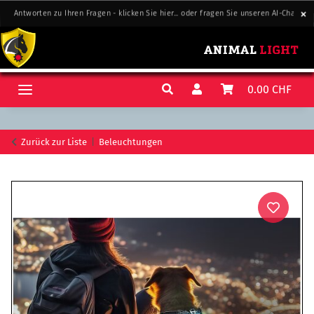
Antworten zu Ihren Fragen - klicken Sie hier... oder fragen Sie unseren AI-Chat-Sup
Antworten zu Ihren Fragen - klicken Sie hier... oder fragen Sie unseren AI-Chat-Sup
0.00 CHF
Zurück zur Liste
Beleuchtungen