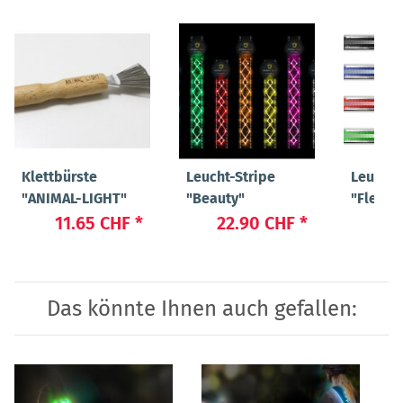
Klettbürste
Leucht-Stripe
Leucht-
"ANIMAL-LIGHT"
"Beauty"
"Flex"
11.65 CHF
*
22.90 CHF
*
19
Das könnte Ihnen auch gefallen: