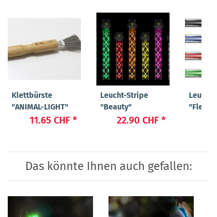
Klettbürste
Leucht-Stripe
Leucht-
"ANIMAL-LIGHT"
"Beauty"
"Flex"
11.65 CHF
*
22.90 CHF
*
19
Das könnte Ihnen auch gefallen: