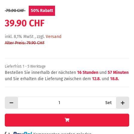
79.90 CHF
50%
Rabatt
39.90 CHF
inkl. 8,1% MwSt , zzgl.
Versand
Alter Preis: 79.90 CHF
Lieferfrist:
1 - 5 Werktage
Bestellen Sie innerhalb der nächsten
16 Stunden
und
57 Minuten
und Sie erhalten die Lieferung zwischen dem
12.8.
und
18.8.
Set
ing...