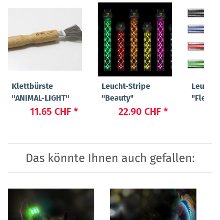
Klettbürste
Leucht-Stripe
Leucht-
"ANIMAL-LIGHT"
"Beauty"
"Flex"
11.65 CHF
*
22.90 CHF
*
19
Das könnte Ihnen auch gefallen: