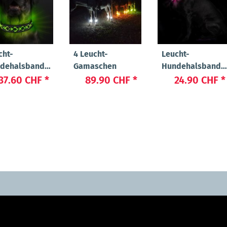
cht-
4 Leucht-
Leucht-
dehalsband
Gamaschen
Hundehalsband
auty"
"Cash"
37.60 CHF
*
89.90 CHF
*
24.90 CHF
*