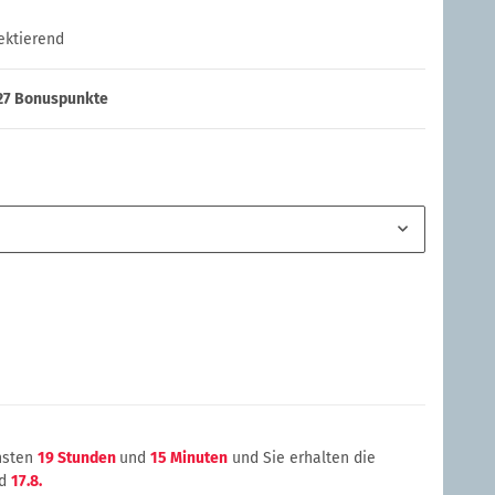
lektierend
27
Bonuspunkte
chsten
19 Stunden
und
15 Minuten
und Sie erhalten die
d
17.8.