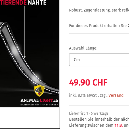
Robust, Zugentlastung, stark ref
Für dieses Produkt erhalten Sie
Auswahl Länge:
7 m
49.90 CHF
inkl. 8,1% MwSt , zzgl.
Versand
Lieferfrist:
1 - 5 Werktage
Bestellen Sie innerhalb der nä
Lieferung zwischen dem
11.8.
un