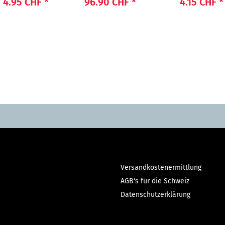
HT POWER"
"Beauty"
4.95 CHF
*
96.90 CHF
*
4.15 CHF
*
Versandkostenermittlung
AGB's für die Schweiz
Datenschutzerklärung