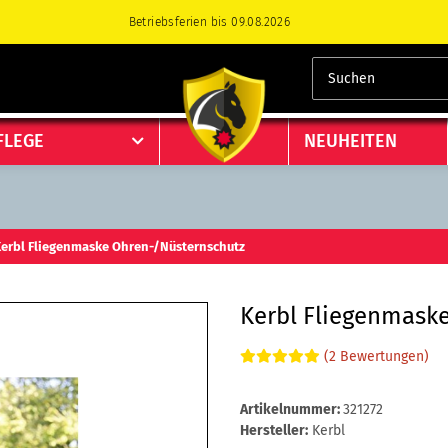
Betriebsferien bis 09.08.2026
Betriebsferien bis 09.08.2026
FLEGE
NEUHEITEN
erbl Fliegenmaske Ohren-/Nüsternschutz
Kerbl Fliegenmask
(2 Bewertungen)
Artikelnummer:
321272
Hersteller:
Kerbl