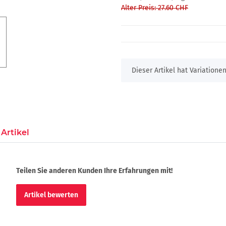
Alter Preis: 27.60 CHF
x
Dieser Artikel hat Variatione
Artikel
Teilen Sie anderen Kunden Ihre Erfahrungen mit!
Artikel bewerten