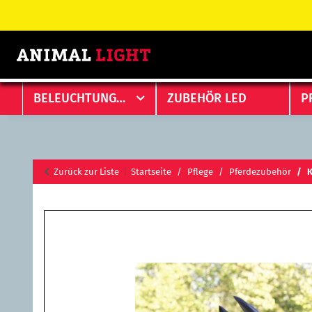
BELEUCHTUNGEN
ZUBEHÖR LED
P
Zurück zur Liste
Startseite
Pflege
Pferdezubehör
K