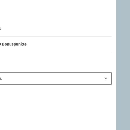
s
9
Bonuspunkte
.