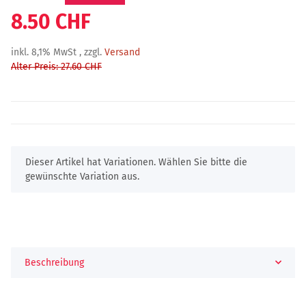
8.50 CHF
inkl. 8,1% MwSt , zzgl.
Versand
Alter Preis: 27.60 CHF
x
Dieser Artikel hat Variationen. Wählen Sie bitte die
gewünschte Variation aus.
Beschreibung