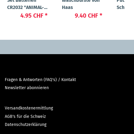
Set Batterien
Waschbürste von
Putz- u
CR2032 "ANIMAL-
Haas
Schwam
LIGHT POWER"
4.95 CHF
*
9.40 CHF
*
3
Fragen & Antworten (FAQ's) / Kontakt
Newsletter abonnieren
Versandkostenermittlung
AGB's für die Schweiz
Datenschutzerklärung