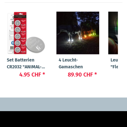
Set Batterien
4 Leucht-
Leucht
CR2032 "ANIMAL-
Gamaschen
"Flex"
LIGHT POWER"
4.95 CHF
*
89.90 CHF
*
23