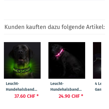
Kunden kauften dazu folgende Artikel:
Leucht-
Leucht-
4 Leuch
Hundehalsband
Hundehalsband
Gamasc
"Beauty"
"Cash"
37.60 CHF
*
24.90 CHF
*
89