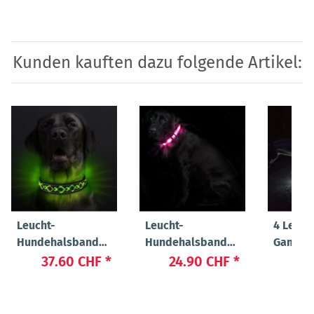
Kunden kauften dazu folgende Artikel:
Leucht-
Leucht-
4 Leuch
Hundehalsband
Hundehalsband
Gamasc
"Beauty"
"Cash"
37.60 CHF
*
24.90 CHF
*
89