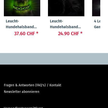
Leucht-
Leucht-
4 Leuch
Hundehalsband
Hundehalsband
Gamasc
"Beauty"
"Cash"
37.60 CHF
*
24.90 CHF
*
89
Fragen & Antworten (FAQ's) / Kontakt
Newsletter abonnieren