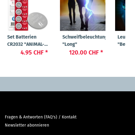
Set Batterien
Schweifbeleuchtung
Leucht-
CR2032 "ANIMAL-
"Long"
"Beauty
LIGHT POWER"
4.95 CHF
*
120.00 CHF
*
22
Fragen & Antworten (FAQ's) / Kontakt
Newsletter abonnieren