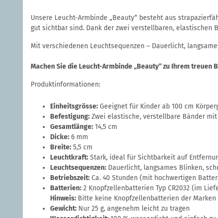
Unsere Leucht-Armbinde „Beauty“ besteht aus strapazierfäh
gut sichtbar sind. Dank der zwei verstellbaren, elastische
Mit verschiedenen Leuchtsequenzen – Dauerlicht, langsames
Machen Sie die Leucht-Armbinde „Beauty“ zu Ihrem treuen Beg
Produktinformationen:
Einheitsgrösse:
Geeignet für Kinder ab 100 cm Körpe
Befestigung:
Zwei elastische, verstellbare Bänder mit
Gesamtlänge:
14,5 cm
Dicke:
6 mm
Breite:
5,5 cm
Leuchtkraft:
Stark, ideal für Sichtbarkeit auf Entfernu
Leuchtsequenzen:
Dauerlicht, langsames Blinken, sch
Betriebszeit:
Ca. 40 Stunden (mit hochwertigen Batter
Batterien:
2 Knopfzellenbatterien Typ CR2032 (im Liefe
Hinweis:
Bitte keine Knopfzellenbatterien der Marken
Gewicht:
Nur 25 g, angenehm leicht zu tragen