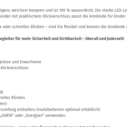
igem, weichem Neopren und ist 100 % wasserdicht. Die starke LED-Leuc
n Bänder mit praktischem Klickverschluss passt die Armbinde für Kind
 oder schnelles Blinken – sind Sie flexibel und können die Armbinde 
leiter für mehr Sicherheit und Sichtbarkeit – überall und jederzeit!
rgrösse und Erwachsene
 Klickverschluss
ng
nelles Blinken
ien)
rumfang enthalten; Ersatzbatterien optional erhältlich)
 „VARTA“ oder „Energizer“ verwenden.