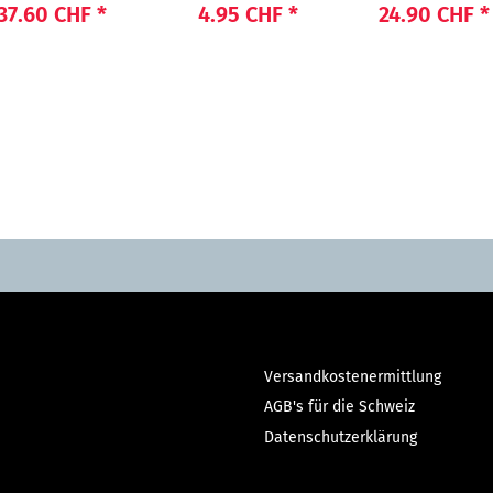
auty"
LIGHT POWER"
"Cash"
37.60 CHF
*
4.95 CHF
*
24.90 CHF
*
Versandkostenermittlung
AGB's für die Schweiz
Datenschutzerklärung