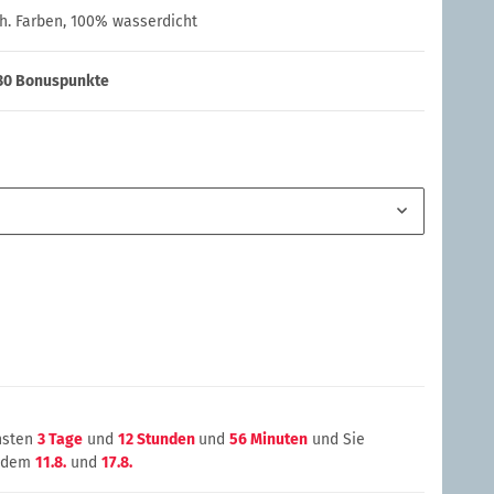
ch. Farben, 100% wasserdicht
30
Bonuspunkte
chsten
3 Tage
und
12 Stunden
und
56 Minuten
und Sie
n dem
11.8.
und
17.8.