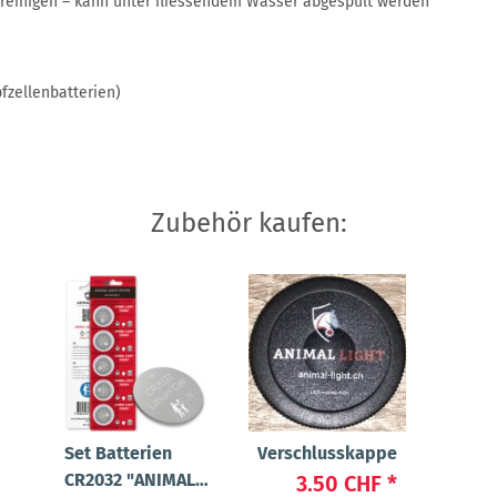
reinigen – kann unter fliessendem Wasser abgespült werden
fzellenbatterien)
Zubehör kaufen:
Set Batterien
Verschlusskappe
CR2032 "ANIMAL-
3.50 CHF
*