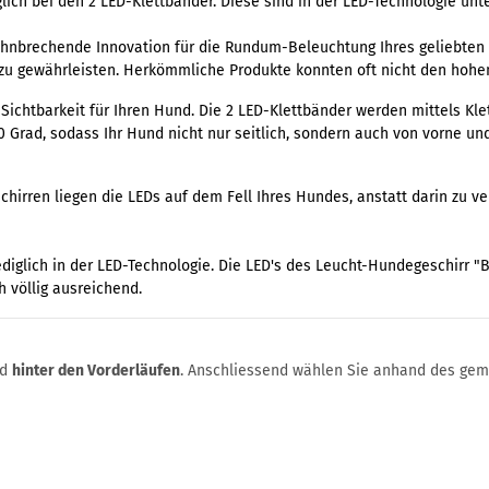
lich bei den 2 LED-Klettbänder. Diese sind in der LED-Technologie unt
hnbrechende Innovation für die Rundum-Beleuchtung Ihres geliebten V
 zu gewährleisten. Herkömmliche Produkte konnten oft nicht den hoh
Sichtbarkeit für Ihren Hund. Die 2 LED-Klettbänder werden mittels Kle
Grad, sodass Ihr Hund nicht nur seitlich, sondern auch von vorne und
irren liegen die LEDs auf dem Fell Ihres Hundes, anstatt darin zu ve
diglich in der LED-Technologie. Die LED's des Leucht-Hundegeschirr "B
 völlig ausreichend.
nd
hinter den Vorderläufen
. Anschliessend wählen Sie anhand des gem