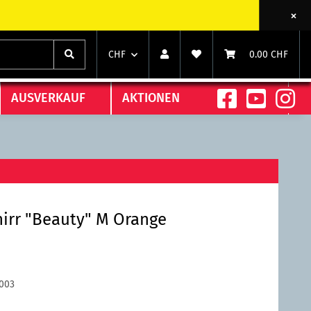
chts)
chts)
CHF
0.00 CHF
AUSVERKAUF
AKTIONEN
irr "Beauty" M Orange
003