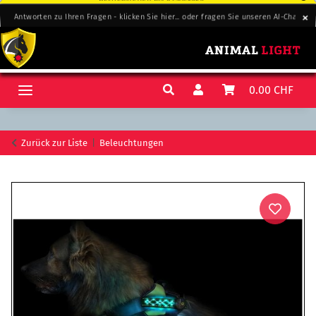
Antworten zu Ihren Fragen - klicken Sie hier... oder fragen Sie unseren AI-Chat-Su
Antworten zu Ihren Fragen - klicken Sie hier... oder fragen Sie unseren AI-Chat-Su
0.00 CHF
Zurück zur Liste
Beleuchtungen