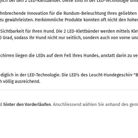
lich bei den 2 LED-Klettbänder. Diese sind in der LED-Technologie unt
hnbrechende Innovation für die Rundum-Beleuchtung Ihres geliebten V
 zu gewährleisten. Herkömmliche Produkte konnten oft nicht den hoh
Sichtbarkeit für Ihren Hund. Die 2 LED-Klettbänder werden mittels Kle
Grad, sodass Ihr Hund nicht nur seitlich, sondern auch von vorne und
irren liegen die LEDs auf dem Fell Ihres Hundes, anstatt darin zu ve
diglich in der LED-Technologie. Die LED's des Leucht-Hundegeschirr "B
 völlig ausreichend.
nd
hinter den Vorderläufen
. Anschliessend wählen Sie anhand des gem