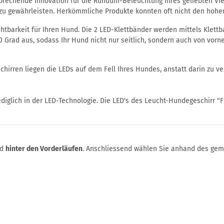
brechende Innovation für die Rundum-Beleuchtung Ihres geliebten Vie
 zu gewährleisten. Herkömmliche Produkte konnten oft nicht den hoh
htbarkeit für Ihren Hund. Die 2 LED-Klettbänder werden mittels Klettb
 Grad aus, sodass Ihr Hund nicht nur seitlich, sondern auch von vorne
irren liegen die LEDs auf dem Fell Ihres Hundes, anstatt darin zu ve
iglich in der LED-Technologie. Die LED's des Leucht-Hundegeschirr "Fl
nd
hinter den Vorderläufen
. Anschliessend wählen Sie anhand des gem