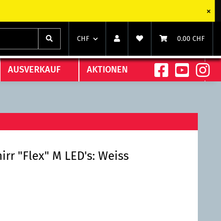
chts)
chts)
CHF
0.00 CHF
AUSVERKAUF
AKTIONEN
rr "Flex" M LED's: Weiss