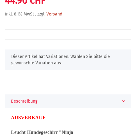
44.90 CHF
inkl. 8,1% MwSt , zzgl.
Versand
x
Dieser Artikel hat Variationen. Wählen Sie bitte die
gewünschte Variation aus.
Beschreibung
AUSVERKAUF
Leucht-Hundegeschirr "Ninja"