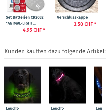
Set Batterien CR2032
Verschlusskappe
"ANIMAL-LIGHT
3.50 CHF
*
POWER"
4.95 CHF
*
Kunden kauften dazu folgende Artikel:
Leucht-
Leucht-
Leucht-