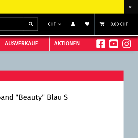
chts)
chts)
CHF
0.00 CHF
AUSVERKAUF
AKTIONEN
and "Beauty" Blau S