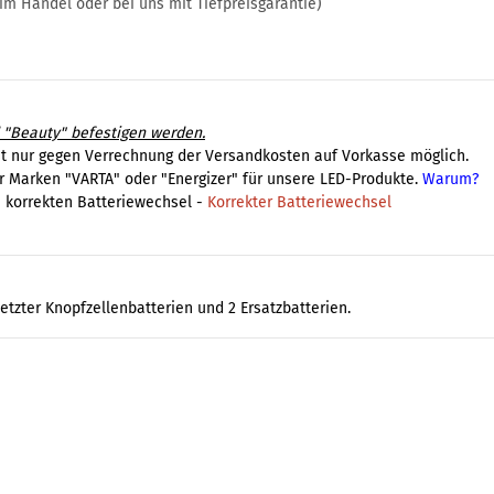
 im Handel oder bei uns mit Tiefpreisgarantie)
 "Beauty" befestigen werden.
st nur gegen Verrechnung der Versandkosten auf Vorkasse möglich.
r Marken "VARTA" oder "Energizer" für unsere LED-Produkte.
Warum?
 korrekten Batteriewechsel -
Korrekter Batteriewechsel
tzter Knopfzellenbatterien und 2 Ersatzbatterien.