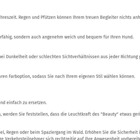
ahreszeit. Regen und Pfützen können Ihrem treuen Begleiter nichts an
ierfähig, sondern auch angenehm weich und bequem für Ihren Hund.
bei Dunkelheit oder schlechten Sichtverhältnissen aus jeder Richtung
baren Farboption, sodass Sie nach Ihrem eigenen Stil wählen können.
ind einfach zu ersetzen.
erden Sie feststellen, dass die Leuchtkraft des "Beauty" etwas gerin
bel, Regen oder beim Spaziergang im Wald. Erhöhen Sie die Sicherheit
re Verkehrsteilnehmer sich rechtzeitig auf Ihre Anwesenheit vorberei