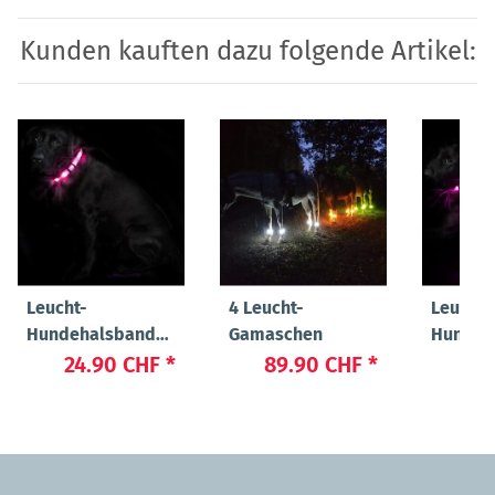
Kunden kauften dazu folgende Artikel:
Leucht-
4 Leucht-
Leucht-
Hundehalsband
Gamaschen
Hundeg
"Cash"
"Ninja"
24.90 CHF
*
89.90 CHF
*
44