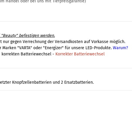
 im Handel oder bei uns mit Tiefpreisgarantie)
 "Beauty" befestigen werden.
st nur gegen Verrechnung der Versandkosten auf Vorkasse möglich.
r Marken "VARTA" oder "Energizer" für unsere LED-Produkte.
Warum?
 korrekten Batteriewechsel -
Korrekter Batteriewechsel
tzter Knopfzellenbatterien und 2 Ersatzbatterien.