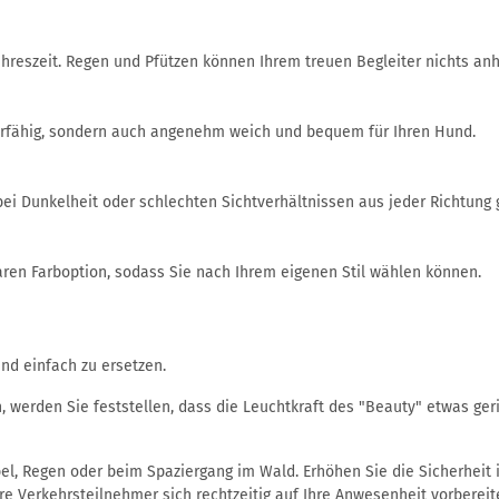
ahreszeit. Regen und Pfützen können Ihrem treuen Begleiter nichts an
ierfähig, sondern auch angenehm weich und bequem für Ihren Hund.
bei Dunkelheit oder schlechten Sichtverhältnissen aus jeder Richtung
baren Farboption, sodass Sie nach Ihrem eigenen Stil wählen können.
ind einfach zu ersetzen.
erden Sie feststellen, dass die Leuchtkraft des "Beauty" etwas gerin
bel, Regen oder beim Spaziergang im Wald. Erhöhen Sie die Sicherheit
re Verkehrsteilnehmer sich rechtzeitig auf Ihre Anwesenheit vorberei