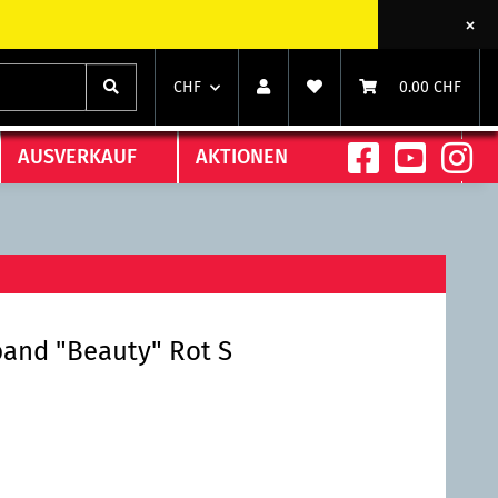
chts)
chts)
CHF
0.00 CHF
AUSVERKAUF
AKTIONEN
and "Beauty" Rot S