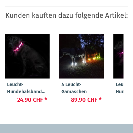
Kunden kauften dazu folgende Artikel:
Leucht-
4 Leucht-
Leucht-
Hundehalsband
Gamaschen
Hundeg
"Cash"
"Ninja"
24.90 CHF
*
89.90 CHF
*
44