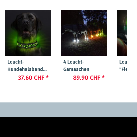
Leucht-
4 Leucht-
Leucht
Hundehalsband
Gamaschen
"Flex"
"Beauty"
37.60 CHF
*
89.90 CHF
*
23