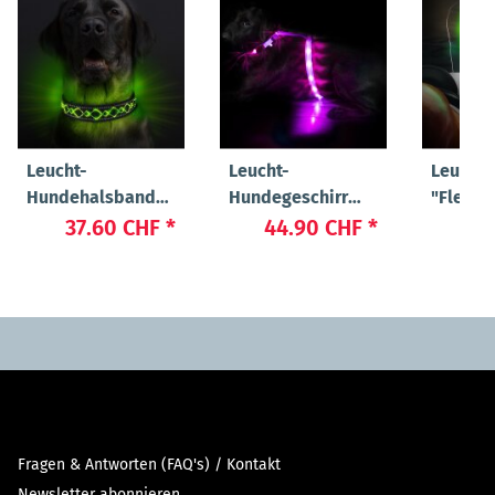
Leucht-
Leucht-
Leucht
Hundehalsband
Hundegeschirr
"Flex"
"Beauty"
"Ninja"
37.60 CHF
*
44.90 CHF
*
23
Fragen & Antworten (FAQ's) / Kontakt
Newsletter abonnieren