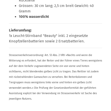
Rückseite
Grössen: 30 cm lang; 2,5 cm breit Gewicht: 40
Gramm
100% wasserdicht
Lieferumfang:
1x Leucht-Stirnband "Beauty" inkl. 2 eingesetzte
Knopfzellenbatterien sowie 2 Ersatzbatterien.
Strassenverkehrsverordnung: Art. 53 Abs. 2 VRV «Nachts und wenn die
Witterung es erfordert, hat der Reiter und der Führer eines Tieres wenigstens
auf der dem Verkehr zugewendeten Seite ein von vorne und hinten
sichtbares, nicht blendendes gelbes Licht zu tragen. Das Reittier ist zudem
mit rückstrahlenden Gamaschen zu versehen. Bei Reiterkolonnen und
Tiergruppen muss wenigstens links vorne und hinten ein gelbes Licht
verwendet werden.» Die Prüfung der Gesetzeskonformität der geführten
Ausrüstung explizit bei der Verwendung im Strassenverkehr ist Sache des
jeweiligen Nutzers.