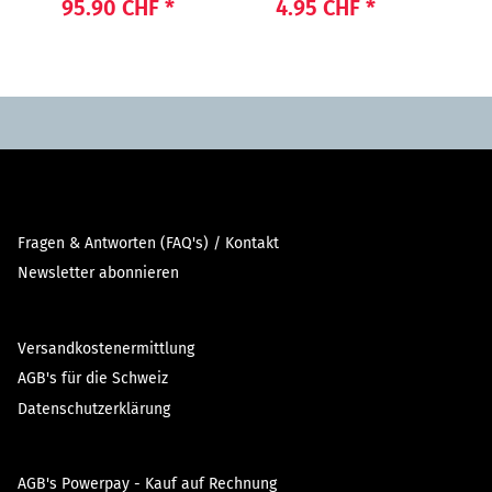
"Beauty"
LIGHT POWER"
95.90 CHF
*
4.95 CHF
*
96
Fragen & Antworten (FAQ's) / Kontakt
Newsletter abonnieren
Versandkostenermittlung
AGB's für die Schweiz
Datenschutzerklärung
AGB's Powerpay - Kauf auf Rechnung