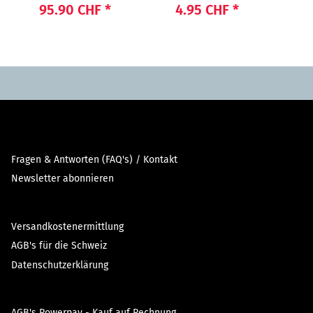
"Beauty"
LIGHT POWER"
95.90 CHF
*
4.95 CHF
*
96
Fragen & Antworten (FAQ's) / Kontakt
Newsletter abonnieren
Versandkostenermittlung
AGB's für die Schweiz
Datenschutzerklärung
AGB's Powerpay - Kauf auf Rechnung