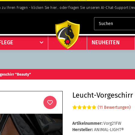
 zu Ihren Fragen - klicken Sie hier... oder fragen Sie unseren AI-Chat-Support (re
 zu Ihren Fragen - klicken Sie hier... oder fragen Sie unseren AI-Chat-Support (re
FLEGE
NEUHEITEN
geschirr "Beauty"
Leucht-Vorgeschirr 
(11 Bewertungen)
Artikelnummer:
Vorg21FW
Hersteller:
ANIMAL-LIGHT®