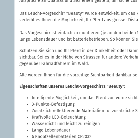
Ansprüche an Qualität und Sicherheit gestellt, um sicherzust
Das Leucht-Vorgeschirr "Beauty" wurde entwickelt, um das Pf
verleiht es Ihnen die Möglichkeit, Ihr Pferd aus grosser Dis
Das Vorgeschirr ist einfach zu montieren (je an den beiden 
lange Lebensdauer und ist batteriebetrieben. So können Sie 
Schützen Sie sich und Ihr Pferd in der Dunkelheit oder Däm
sichtbar. Sei es in der Nähe von Strassen für andere Verke
gegenüber Fahrradfahrern im Wald.
Alle werden Ihnen für die vorzeitige Sichtbarkeit dankbar s
Eigenschaften unseres Leucht-Vorgeschirrs "Beauty":
Intelligente Möglichkeit, um das Pferd von vorne sich
3-Punkte-Befestigung
Zusätzlich reflektierende Materialien für zusätzliche S
Kraftvolle LED-Beleuchtung
Wasserdicht und leicht zu reinigen
Lange Lebensdauer
6 Knopfzellenbatterien CR2032