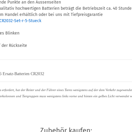
rende Punkte an den Aussenseiten
litativ hochwertigen Batterien beträgt die Betriebszeit ca. 40 Stunde
em Handel erhältlich oder bei uns mit Tiefpreisgarantie
-CR2032-Set-r-5-Stueck
es Blinken
 der Rückseite
 6 Ersatz-Batterien CR2032
erfordert, hat der Reiter und der Führer eines Tieres wenigstens auf der dem Verkehr zugewendete
terkolonnen und Tiergruppen muss wenigstens links vorne und hinten ein gelbes Licht verwendet w
Zubehör kaufen: