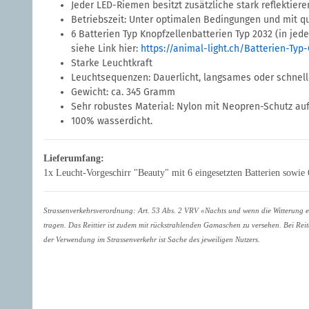
Jeder LED-Riemen besitzt zusätzliche stark reflektie
Betriebszeit: Unter optimalen Bedingungen und mit qua
6 Batterien Typ Knopfzellenbatterien Typ 2032 (in jed
siehe Link hier:
https://animal-light.ch/Batterien-Typ
Starke Leuchtkraft
Leuchtsequenzen: Dauerlicht, langsames oder schnell
Gewicht: ca. 345 Gramm
Sehr robustes Material: Nylon mit Neopren-Schutz auf
100% wasserdicht.
Lieferumfang:
1x Leucht-Vorgeschirr "Beauty" mit 6 eingesetzten Batterien sowie
Strassenverkehrsverordnung: Art. 53 Abs. 2 VRV «Nachts und wenn die Witterung es 
tragen. Das Reittier ist zudem mit rückstrahlenden Gamaschen zu versehen. Bei Rei
der Verwendung im Strassenverkehr ist Sache des jeweiligen Nutzers.