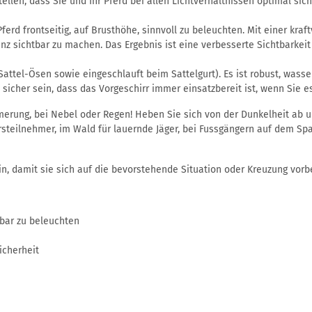
ellen, dass Sie und Ihr Pferd bei allen Lichtverhältnissen optimal sich
erd frontseitig, auf Brusthöhe, sinnvoll zu beleuchten. Mit einer kra
tanz sichtbar zu machen. Das Ergebnis ist eine verbesserte Sichtbarkeit
Sattel-Ösen sowie eingeschlauft beim Sattelgurt). Es ist robust, wasse
sicher sein, dass das Vorgeschirr immer einsatzbereit ist, wenn Sie e
merung, bei Nebel oder Regen! Heben Sie sich von der Dunkelheit ab u
hrsteilnehmer, im Wald für lauernde Jäger, bei Fussgängern auf dem S
ein, damit sie sich auf die bevorstehende Situation oder Kreuzung vor
tbar zu beleuchten
icherheit