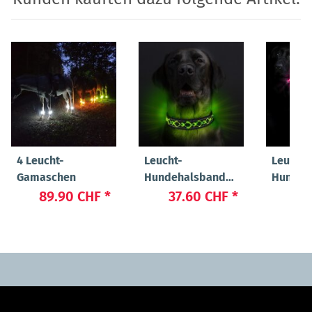
4 Leucht-
Leucht-
Leucht-
Gamaschen
Hundehalsband
Hundeh
"Beauty"
"Cash"
89.90 CHF
*
37.60 CHF
*
24