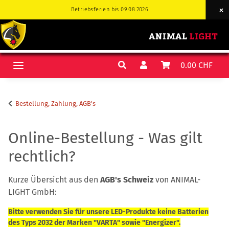
Betriebsferien bis 09.08.2026
Betriebsferien bis 09.08.2026
0.00 CHF
Bestellung, Zahlung, AGB's
Online-Bestellung - Was gilt
rechtlich?
Kurze Übersicht aus den
AGB's Schweiz
von ANIMAL-
LIGHT GmbH:
Bitte verwenden Sie für unsere LED-Produkte keine Batterien
des Typs 2032 der Marken "VARTA" sowie "Energizer".