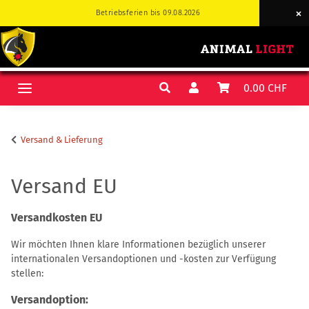
Betriebsferien bis 09.08.2026
Betriebsferien bis 09.08.2026
0.00 CHF
Versand & Lieferung
Versand EU
Versandkosten EU
Wir möchten Ihnen klare Informationen bezüglich unserer
internationalen Versandoptionen und -kosten zur Verfügung
stellen:
Versandoption: