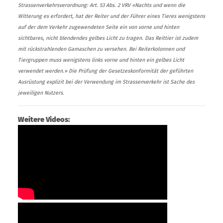
Strassenverkehrsverordnung: Art. 53 Abs. 2 VRV «Nachts und wenn die
Witterung es erfordert, hat der Reiter und der Führer eines Tieres wenigstens
auf der dem Verkehr zugewendeten Seite ein von vorne und hinten
sichtbares, nicht blendendes gelbes Licht zu tragen. Das Reittier ist zudem
mit rückstrahlenden Gamaschen zu versehen. Bei Reiterkolonnen und
Tiergruppen muss wenigstens links vorne und hinten ein gelbes Licht
verwendet werden.» Die Prüfung der Gesetzeskonformität der geführten
Ausrüstung explizit bei der Verwendung im Strassenverkehr ist Sache des
jeweiligen Nutzers.
Weitere Videos: