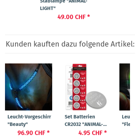
Stablampe "ANIMAL-
LIGHT"
49.00 CHF
*
Kunden kauften dazu folgende Artikel:
Leucht-Vorgeschirr
Set Batterien
Leucht
"Beauty"
CR2032 "ANIMAL-
"Flex"
LIGHT POWER"
96.90 CHF
*
4.95 CHF
*
23