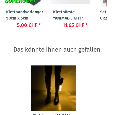
Klettbandverlängerung
Klettbürste
Set Bat
50cm x 5cm
"ANIMAL-LIGHT"
CR2032 
LIGHT 
5.00 CHF
*
11.65 CHF
*
4
Das könnte Ihnen auch gefallen: