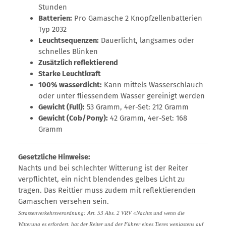
Stunden
Batterien:
Pro Gamasche 2 Knopfzellenbatterien
Typ 2032
Leuchtsequenzen:
Dauerlicht, langsames oder
schnelles Blinken
Zusätzlich reflektierend
Starke Leuchtkraft
100% wasserdicht:
Kann mittels Wasserschlauch
oder unter fliessendem Wasser gereinigt werden
Gewicht (Full):
53 Gramm, 4er-Set: 212 Gramm
Gewicht (Cob/Pony):
42 Gramm, 4er-Set: 168
Gramm
Gesetzliche Hinweise:
Nachts und bei schlechter Witterung ist der Reiter
verpflichtet, ein nicht blendendes gelbes Licht zu
tragen. Das Reittier muss zudem mit reflektierenden
Gamaschen versehen sein.
Strassenverkehrsverordnung: Art. 53 Abs. 2 VRV «Nachts und wenn die
Witterung es erfordert, hat der Reiter und der Führer eines Tieres wenigstens auf