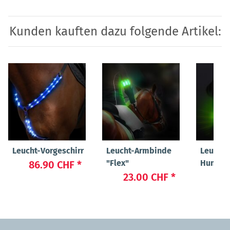
Kunden kauften dazu folgende Artikel:
Leucht-Vorgeschirr
Leucht-Armbinde
Leucht-
"Flex"
Hundeh
86.90 CHF
*
"Beauty
23.00 CHF
*
37