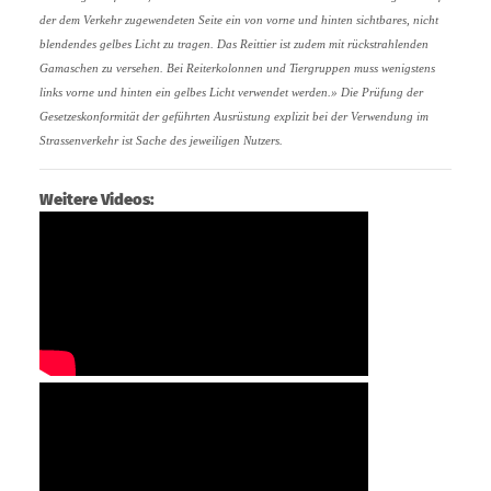
der dem Verkehr zugewendeten Seite ein von vorne und hinten sichtbares, nicht
blendendes gelbes Licht zu tragen. Das Reittier ist zudem mit rückstrahlenden
Gamaschen zu versehen. Bei Reiterkolonnen und Tiergruppen muss wenigstens
links vorne und hinten ein gelbes Licht verwendet werden.» Die Prüfung der
Gesetzeskonformität der geführten Ausrüstung explizit bei der Verwendung im
Strassenverkehr ist Sache des jeweiligen Nutzers.
Weitere Videos: