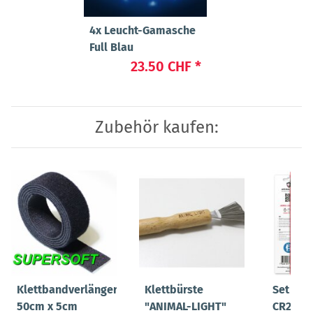
4x
Leucht-Gamasche
Full Blau
23.50 CHF
*
Zubehör kaufen:
Klettbandverlängerung
Klettbürste
Set Bat
50cm x 5cm
"ANIMAL-LIGHT"
CR2032 