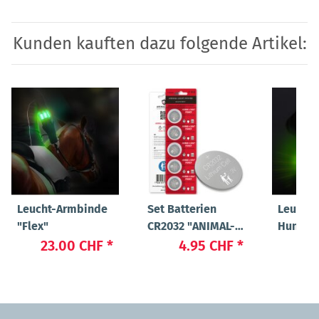
Kunden kauften dazu folgende Artikel:
Leucht-Armbinde
Set Batterien
Leucht-
"Flex"
CR2032 "ANIMAL-
Hundeh
LIGHT POWER"
"Beauty
23.00 CHF
*
4.95 CHF
*
37