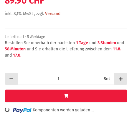
89.90 CHF
inkl. 8,1% MwSt , zzgl.
Versand
Lieferfrist:
1 - 5 Werktage
Bestellen Sie innerhalb der nächsten
1 Tage
und
3 Stunden
und
58 Minuten
und Sie erhalten die Lieferung zwischen dem
11.8.
und
17.8.
Set
oading...
Komponenten werden geladen ...