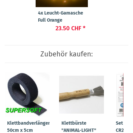
4x
Leucht-Gamasche
Full Orange
23.50 CHF
*
Zubehör kaufen:
Klettbandverlängerung
Klettbürste
Set Bat
50cm x 5cm
"ANIMAL-LIGHT"
CR2032 