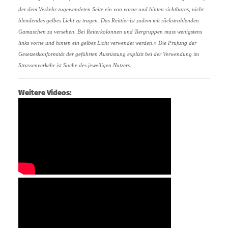
der dem Verkehr zugewendeten Seite ein von vorne und hinten sichtbares, nicht
blendendes gelbes Licht zu tragen. Das Reittier ist zudem mit rückstrahlenden
Gamaschen zu versehen. Bei Reiterkolonnen und Tiergruppen muss wenigstens
links vorne und hinten ein gelbes Licht verwendet werden.» Die Prüfung der
Gesetzeskonformität der geführten Ausrüstung explizit bei der Verwendung im
Strassenverkehr ist Sache des jeweiligen Nutzers.
Weitere Videos: