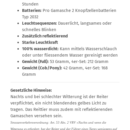
Stunden
Batterien:
Pro Gamasche 2 Knopfzellenbatterien
Typ 2032
Leuchtsequenzen:
Dauerlicht, langsames oder
schnelles Blinken
Zusätzlich reflektierend
Starke Leuchtkraft
100% wasserdicht:
Kann mittels Wasserschlauch
oder unter fliessendem Wasser gereinigt werden
Gewicht (Full):
53 Gramm, 4er-Set: 212 Gramm
Gewicht (Cob/Pony):
42 Gramm, 4er-Set: 168
Gramm
Gesetzliche Hinweise:
Nachts und bei schlechter Witterung ist der Reiter
verpflichtet, ein nicht blendendes gelbes Licht zu
tragen. Das Reittier muss zudem mit reflektierenden
Gamaschen versehen sein.
Strassenverkehrsverordnung: Art. 53 Abs. 2 VRV «Nachts und wenn die
Witterung es erfordert, hat der Reiter und der Führer eines Tieres wenigstens auf