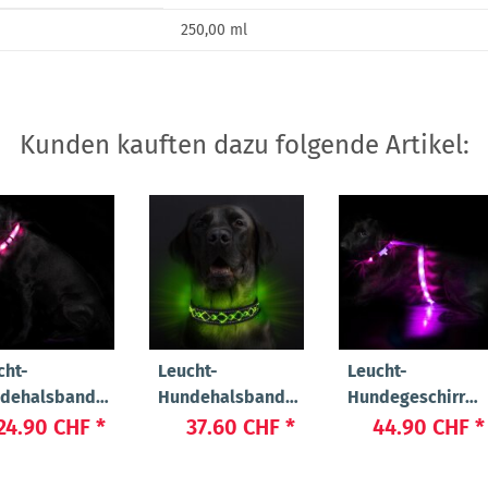
250,00 ml
Kunden kauften dazu folgende Artikel:
cht-
Leucht-
Leucht-
dehalsband
Hundehalsband
Hundegeschirr
sh"
"Beauty"
"Ninja"
24.90 CHF
*
37.60 CHF
*
44.90 CHF
*