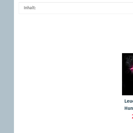
Produkteigenschaft
Wert
Inhalt:
Leu
Hun
"Ca