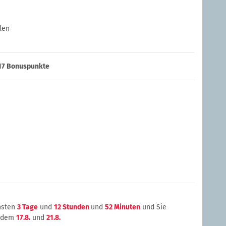
len
17
Bonuspunkte
chsten
3 Tage
und
12 Stunden
und
52 Minuten
und Sie
n dem
17.8.
und
21.8.