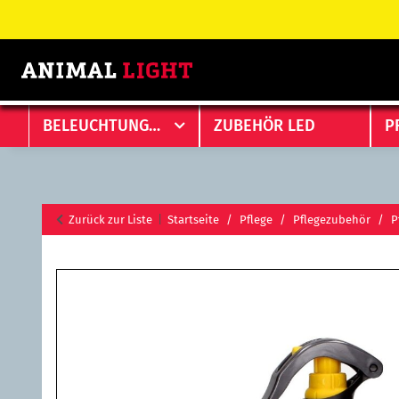
BELEUCHTUNGEN
ZUBEHÖR LED
P
Zurück zur Liste
Startseite
Pflege
Pflegezubehör
P