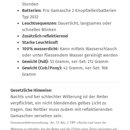
Stunden
Batterien:
Pro Gamasche 2 Knopfzellenbatterien
Typ 2032
Leuchtsequenzen:
Dauerlicht, langsames oder
schnelles Blinken
Zusätzlich reflektierend
Starke Leuchtkraft
100% wasserdicht:
Kann mittels Wasserschlauch
oder unter fliessendem Wasser gereinigt werden
Gewicht (Full):
53 Gramm, 4er-Set: 212 Gramm
Gewicht (Cob/Pony):
42 Gramm, 4er-Set: 168
Gramm
Gesetzliche Hinweise:
Nachts und bei schlechter Witterung ist der Reiter
verpflichtet, ein nicht blendendes gelbes Licht zu
tragen. Das Reittier muss zudem mit reflektierenden
Gamaschen versehen sein.
Strassenverkehrsverordnung: Art. 53 Abs. 2 VRV «Nachts und wenn die
Witterung es erfordert, hat der Reiter und der Führer eines Tieres wenigstens auf