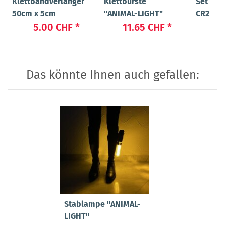
Klettbandverlängerung
Klettbürste
Set Bat
50cm x 5cm
"ANIMAL-LIGHT"
CR2032 
LIGHT 
5.00 CHF
*
11.65 CHF
*
4
Das könnte Ihnen auch gefallen:
Stablampe "ANIMAL-
LIGHT"