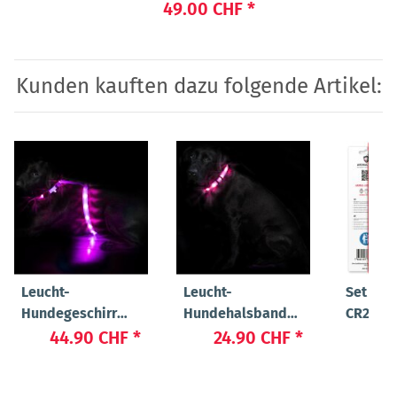
49.00 CHF
*
Kunden kauften dazu folgende Artikel:
Leucht-
Leucht-
Set Bat
Hundegeschirr
Hundehalsband
CR2032 
"Ninja"
"Cash"
LIGHT 
44.90 CHF
*
24.90 CHF
*
4