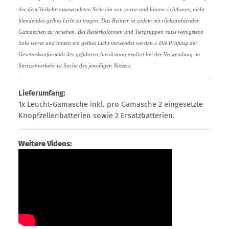
der dem Verkehr zugewendeten Seite ein von vorne und hinten sichtbares, nicht
blendendes gelbes Licht zu tragen. Das Reittier ist zudem mit rückstrahlenden
Gamaschen zu versehen. Bei Reiterkolonnen und Tiergruppen muss wenigstens
links vorne und hinten ein gelbes Licht verwendet werden.» Die Prüfung der
Gesetzeskonformität der geführten Ausrüstung explizit bei der Verwendung im
Strassenverkehr ist Sache des jeweiligen Nutzers.
Lieferumfang:
1x Leucht-Gamasche inkl. pro Gamasche 2 eingesetzte
Knopfzellenbatterien sowie 2 Ersatzbatterien.
Weitere Videos: