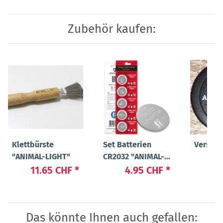
Zubehör kaufen:
Klettbürste
Set Batterien
Versch
"ANIMAL-LIGHT"
CR2032 "ANIMAL-
3
LIGHT POWER"
11.65 CHF
*
4.95 CHF
*
Das könnte Ihnen auch gefallen: