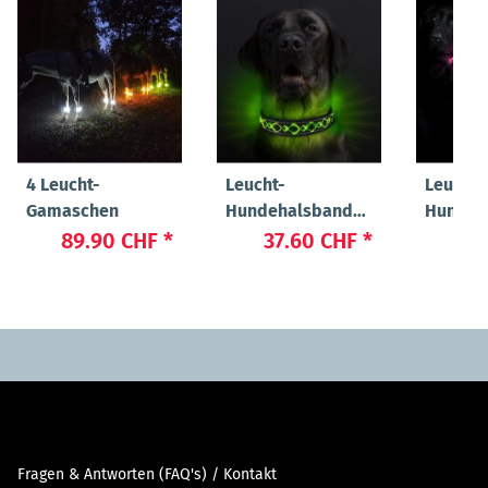
4 Leucht-
Leucht-
Leucht-
Gamaschen
Hundehalsband
Hundeh
"Beauty"
"Cash"
89.90 CHF
*
37.60 CHF
*
24
Fragen & Antworten (FAQ's) / Kontakt