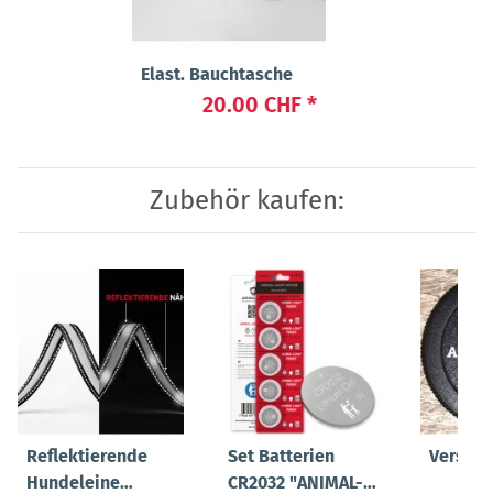
Elast. Bauchtasche
20.00 CHF
*
Zubehör kaufen:
Reflektierende
Set Batterien
Versch
Hundeleine
CR2032 "ANIMAL-
3