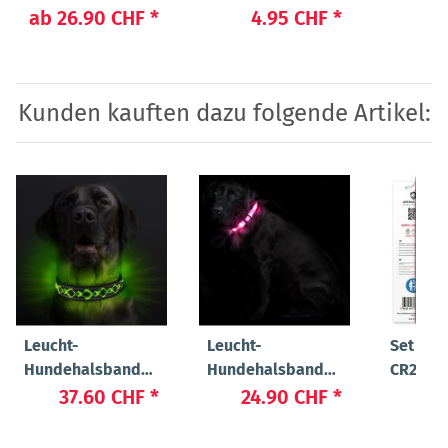
"Manager"
LIGHT POWER"
ab
26.90 CHF
*
4.95 CHF
*
Kunden kauften dazu folgende Artikel:
Leucht-
Leucht-
Set Bat
Hundehalsband
Hundehalsband
CR2032 
"Beauty"
"Cash"
LIGHT 
37.60 CHF
*
24.90 CHF
*
4