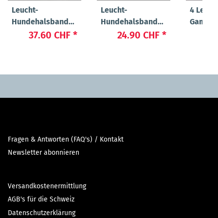
Leucht-
Leucht-
4 Leuch
Hundehalsband
Hundehalsband
Gamasc
"Beauty"
"Cash"
37.60 CHF
*
24.90 CHF
*
89
Fragen & Antworten (FAQ's) / Kontakt
Newsletter abonnieren
Versandkostenermittlung
AGB's für die Schweiz
Datenschutzerklärung