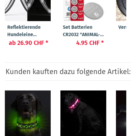
Reflektierende
Set Batterien
Versch
Hundeleine
CR2032 "ANIMAL-
3
"Manager"
LIGHT POWER"
ab
26.90 CHF
*
4.95 CHF
*
Kunden kauften dazu folgende Artikel: